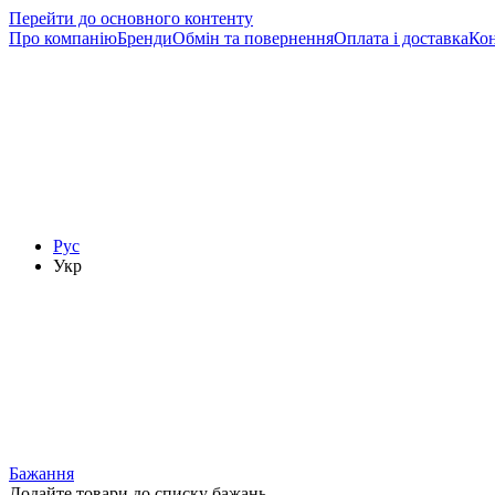
Перейти до основного контенту
Про компанію
Бренди
Обмін та повернення
Оплата і доставка
Ко
Рус
Укр
Бажання
Додайте товари до списку бажань