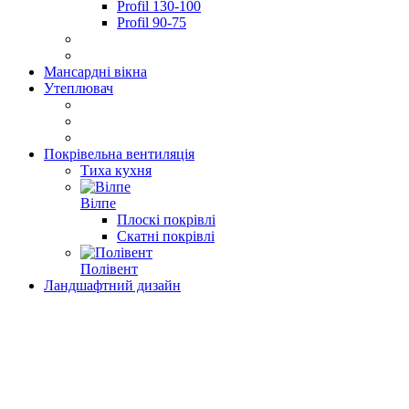
Profil 130-100
Profil 90-75
Мансардні вікна
Утеплювач
Покрівельна вентиляція
Тиха кухня
Вілпе
Плоскі покрівлі
Скатні покрівлі
Полівент
Ландшафтний дизайн