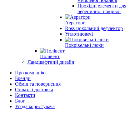
металевої покрівлі
Прохідні елементи для
черепичної покрівлі
Аератори
Ross-цокольний дефлектор
Уплотнювачі
Покрівельні люки
Полівент
Ландшафтний дизайн
Про компанію
Бренди
Обмін та повернення
Оплата і доставка
Контакти
Блог
Угода користувача