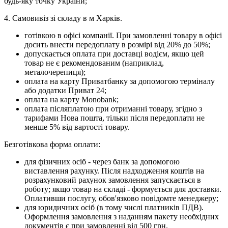
будь-яку точку України;
4. Самовивіз зі складу в м Харків.
готівкою в офісі компанії. При замовленні товару в офісі
досить внести передоплату в розмірі від 20% до 50%;
допускається оплата при доставці водієм, якщо цей
товар не є рекомендованим (наприклад,
металочерепиця);
оплата на карту Приватбанку за допомогою терміналу
або додатки Приват 24;
оплата на карту Monobank;
оплата післяплатою при отриманні товару, згідно з
тарифами Нова пошта, тільки після передоплати не
менше 5% від вартості товару.
Безготівкова форма оплати:
для фізичних осіб - через банк за допомогою
виставлення рахунку. Після надходження коштів на
розрахунковий рахунок замовлення запускається в
роботу; якщо товар на складі - формується для доставки.
Оплативши послугу, обов'язково повідомте менеджеру;
для юридичних осіб (в тому числі платників ПДВ).
Оформлення замовлення з наданням пакету необхідних
документів є при замовленні від 500 грн.