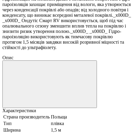
пароізоляція захищає приміщення від вологи, яка утворюється
через конденсації покрівлі або опадів; від холодного повітря і
конденсату, що виникає всередині металевої покрівлі._x000D_
_x000D_ Ондутіс Смарт RV використовується, щоб під час
опалювального сезону зменшити вплив тепла на покрівлю і
знизити ризик утворення полою._x000D_ _x000D_ Гідро-
пароізоляцію використовують як тимчасову покрівлю
протягом 1,5 місяців завдяки високій розривної міцності та
стійкості до ультрафіолету.
Опис
Характеристики
Страна производитель
Польща
Тип
плівка
Ширина
1,5 м