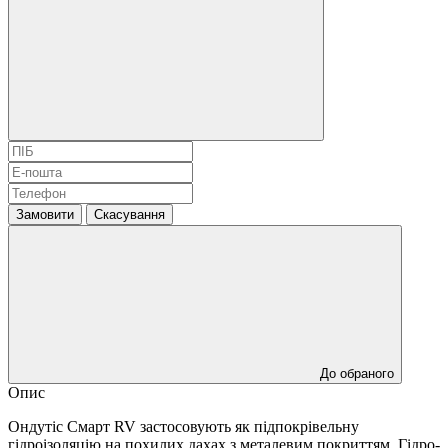
Замовити
Скасування
До обраного
Опис
Ондутіс Смарт RV застосовують як підпокрівельну
гідроізоляцію на похилих дахах з металевим покриттям. Гідро-