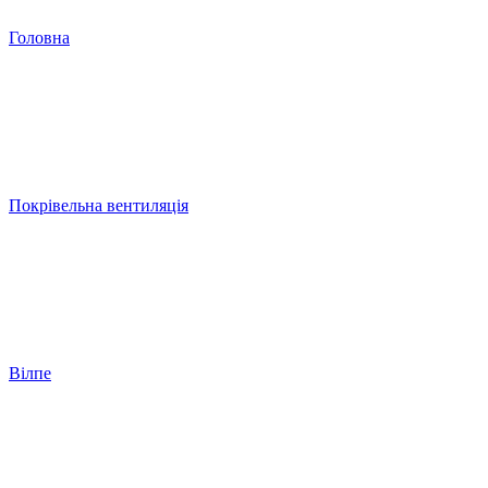
Головна
Покрівельна вентиляція
Вілпе