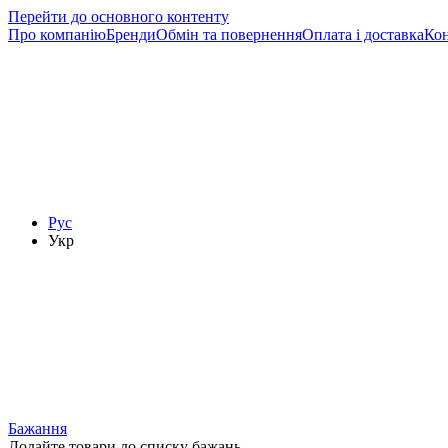
Перейти до основного контенту
Про компанію
Бренди
Обмін та повернення
Оплата і доставка
Ко
Рус
Укр
Бажання
Додайте товари до списку бажань