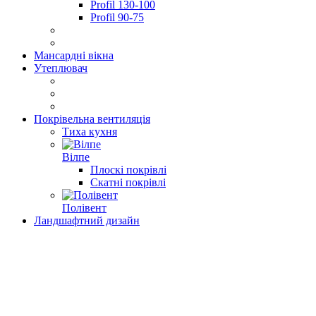
Profil 130-100
Profil 90-75
Мансардні вікна
Утеплювач
Покрівельна вентиляція
Тиха кухня
Вілпе
Плоскі покрівлі
Скатні покрівлі
Полівент
Ландшафтний дизайн