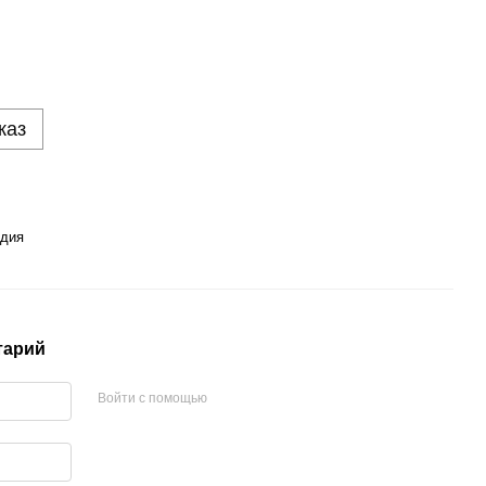
каз
дия
тарий
Войти с помощью