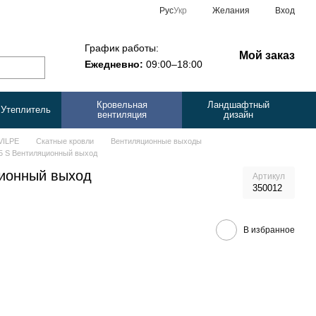
Рус
Укр
Желания
Вход
График работы:
Мой заказ
Ежедневно:
09:00–18:00
Кровельная
Ландшафтный
Утеплитель
вентиляция
дизайн
VILPE
Скатные кровли
Вентиляционные выходы
 S Вентиляционный выход
ионный выход
Артикул
350012
В избранное