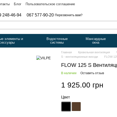
нтакты
Блог
Пользовательское соглашение
9 248-46-94
067 577-90-20
Перезвонить вам?
ые элементы и
Водосточные
Мансардные
сессуары
системы
окна
Главная
Кровельная вентиляция
S - вентиляционные виходи
FLOW 125
FLOW 125 S Вентиляц
В наличии
Оставить отзыв
1 925.00 грн
Цвет