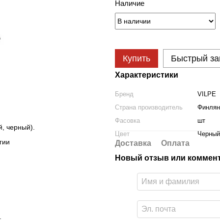
Наличие
Купить
Быстрый за
Характеристики
Бренд
VILPE
Страна производитель
Финлян
Фасовка
шт
 черный).
Цвет
Черный
гии
Доставка
Оплата
Новый отзыв или коммен
.