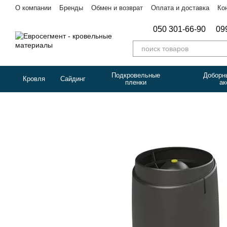
Перейти к основному контенту
О компании
Бренды
Обмен и возврат
Оплата и доставка
Ко
050 301-66-90
09
Подкровельные
Доборн
Кровля
Сайдинг
пленки
ак