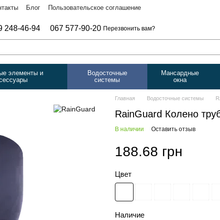
нтакты
Блог
Пользовательское соглашение
9 248-46-94
067 577-90-20
Перезвонить вам?
ые элементы и
Водосточные
Мансардные
сессуары
системы
окна
Главная
Водосточные системы
R
RainGuard Колено тру
В наличии
Оставить отзыв
188.68 грн
Цвет
Наличие