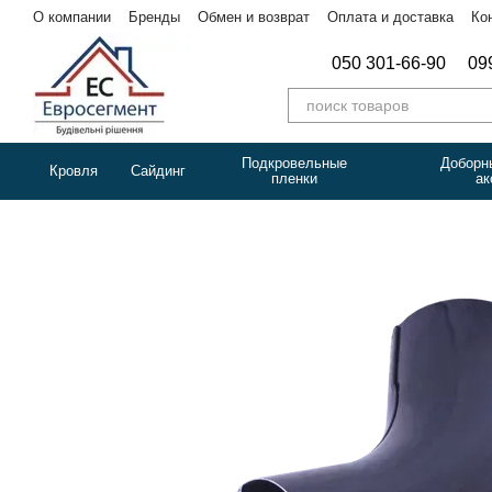
Перейти к основному контенту
О компании
Бренды
Обмен и возврат
Оплата и доставка
Ко
050 301-66-90
09
Подкровельные
Доборн
Кровля
Сайдинг
пленки
ак