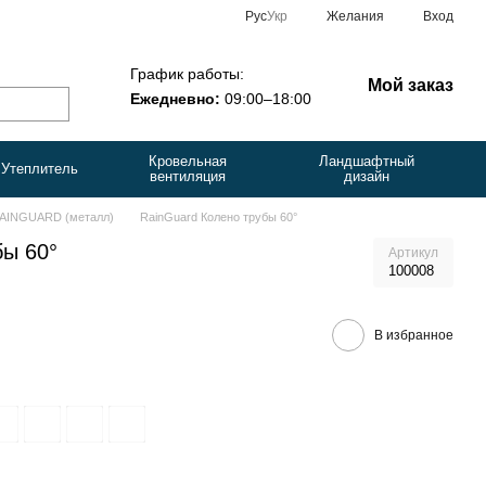
Рус
Укр
Желания
Вход
График работы:
Мой заказ
Ежедневно:
09:00–18:00
Кровельная
Ландшафтный
Утеплитель
вентиляция
дизайн
AINGUARD (металл)
RainGuard Колено трубы 60°
бы 60°
Артикул
100008
В избранное