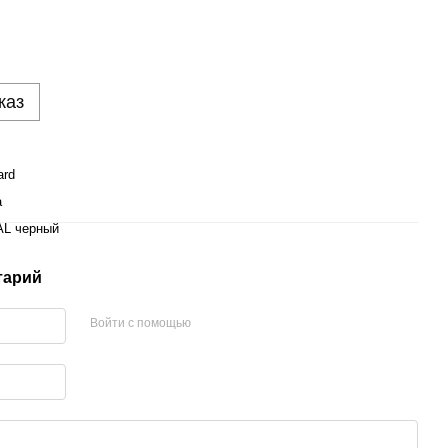
каз
ard
а
AL черный
тарий
Войти с помощью