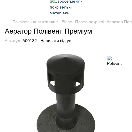
Покрівельна вентиляція
Вілпе
Плоскі покрівлі
Аератор Пол
Аератор Полівент Преміум
Артикул:
A00132
Написати відгук