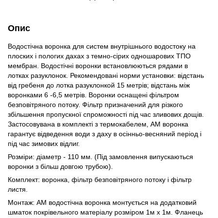
Опис
Водостічна воронка для систем внутрішнього водостоку на
плоских і пологих дахах з темно-сірих одношарових ТПО
мембран. Водостічні воронки встановлюються рядами в
лотках разуклонок. Рекомендовані норми установки: відстань
від гребеня до лотка разуклонкой 15 метрів; відстань між
воронками 6 -6,5 метрів. Воронки оснащені фільтром
безповітряного потоку. Фільтр призначений для різкого
збільшення пропускної спроможності під час зливових дощів.
Застосовувана в комплекті з термокабелем, АМ воронка
гарантує відведення води з даху в осінньо-весняний період і
під час зимових відлиг.
Розміри: діаметр - 110 мм. (Під замовлення випускаються
воронки з більш довгою трубою).
Комплект: воронка, фільтр безповітряного потоку і фільтр
листя.
Монтаж: АМ водостічна воронка монтується на додатковий
шматок покрівельного матеріалу розміром 1м х 1м. Фланець