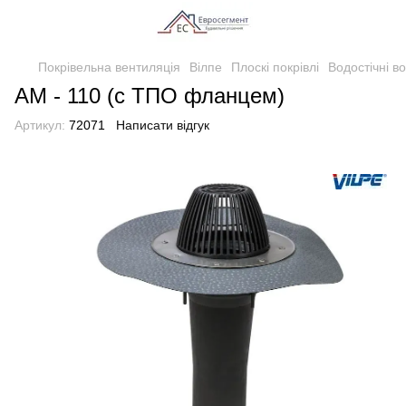
Покрівельна вентиляція
Вілпе
Плоскі покрівлі
Водостічні в
АМ - 110 (c ТПО фланцем)
Артикул:
72071
Написати відгук