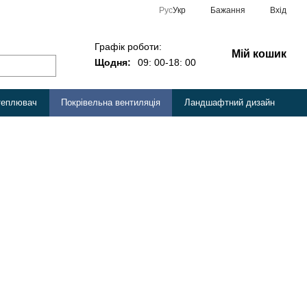
Рус
Укр
Бажання
Вхід
Графік роботи:
Мій кошик
Щодня:
09: 00-18: 00
теплювач
Покрівельна вентиляція
Ландшафтний дизайн