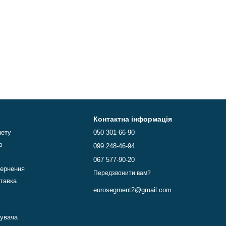
Контактна інформація
нету
050 301-66-90
ю
099 248-46-94
067 577-90-20
вернення
Передзвонити вам?
ставка
eurosegment2@gmail.com
тувача