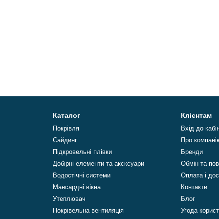
Каталог
Клієнтам
Покрівля
Вхід до кабі
Сайдинг
Про компані
Підкровельні плівки
Бренди
Добірні елементи та аксксуари
Обмін та по
Водостічні системи
Оплата і до
Мансардні вікна
Контакти
Утеплювач
Блог
Покрівельна вентиляція
Угода корис