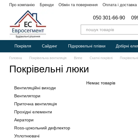
Перейти до основного контенту
Про компанію
Бренди
Обмін та повернення
Оплата і доставка
050 301-66-90
09
Покрівля
Сайдинг
Підкровельні плівки
Добірні еле
Головна
Покрівельна вентиляція
Вілпе
Скатні покрівлі
Покрівельн
Покрівельні люки
Немає товарів
Вентиляційні виходи
Вентилятори
Приточна вентиляція
Прохідні елементи
Аератори
Ross-цокольний дефлектор
Уплотнювачі