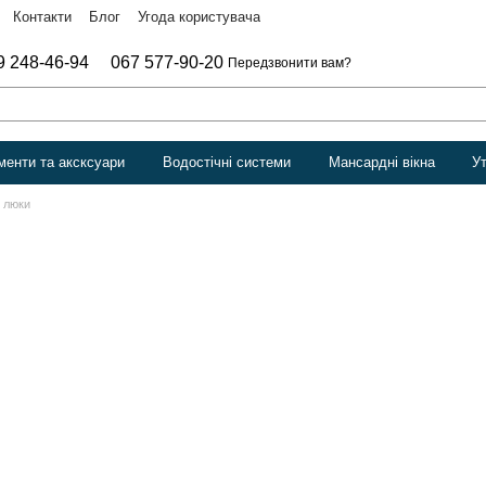
Контакти
Блог
Угода користувача
9 248-46-94
067 577-90-20
Передзвонити вам?
менти та аксксуари
Водостічні системи
Мансардні вікна
У
і люки