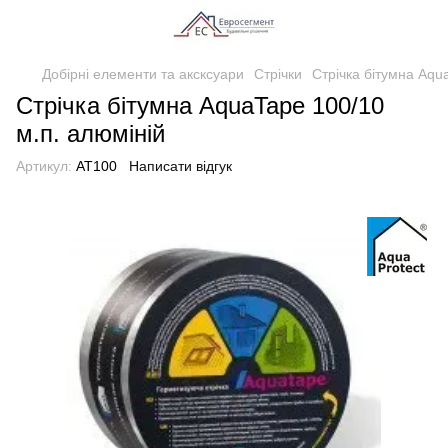
Добірні елементи та аксксуари
Стрічки
Стрічка бітумна Aqu
Стрічка бітумна AquaTape 100/10
м.п. алюміній
Артикул:
AT100
Написати відгук