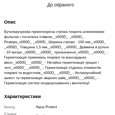
До обраного
Опис
Бутилкаучукова герметизуюча стрічка покрита алюмінієвою
фольгою і посилена плівкою._x000D_ _x000D_
Розміри_x000D_ _x000D_ Ширина стрічки - 100 мм;_x000D_
_x000D_ Товщина 1,5 мм;_x000D_ _x000D_ Довжина в рулоні
- 10 метри._x000D_ _x000D_ призначення_x000D_ _x000D_ -
Герметизація примикань покрівлі та мансардних
вікон;_x000D_ _x000D_ - Негайна герметизація тріщин і
течі;_x000D_ _x000D_ - Герметизація з'єднань елементів
покрівлі та водостоків;_x000D_ _x000D_ - Антикорозійний
захист та герметизація зварних швів;_x000D_ _x000D_ -
Герметизація систем кондиціонування і вентиляції.
Характеристики
Бренд
Aqua Protect
Страна