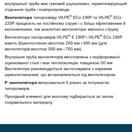
внутрішньої труби має гумовий ущільнювач, герметизирующий
з'єднання труби і повітропровода.
®
®
Вентилятори
типорозміру VILPE
ЕCo 190Р та VILPE
ЕСо
220Р працюють на постійному струмі і є більш ефективними й
економічними, ніж аналогічні вентилятори змінного струму.
®
®
Вентилятори типорозмірів VILPE
Е 190Р і VILPE
ЕCo 190Р
мають Шумопоглинач висотою 200 мм і 400 мм (для
вентиляторів висотою 500 мм і 700 мм).
Внутрішня труба вентиляторів виготовлена з перфорованої
оцинкованої сталі і має теплоізоляцію товщиною 50 мм.
Вентилятори рекомендується застосовувати з окремим
шумопоглиначем, що встановлюються під вентилятором.
P -вентилятори
випускаються 6 різних за потужністю
типорозмірів.
Прохідний елемент для монтажу підбирається за типом
покрівельного матеріалу.