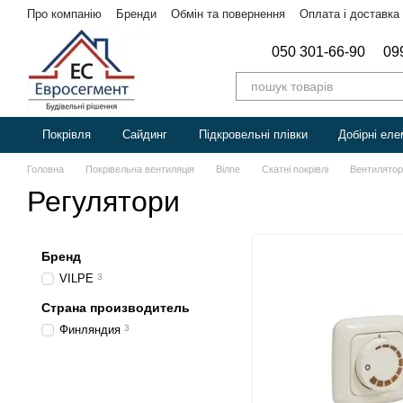
Перейти до основного контенту
Про компанію
Бренди
Обмін та повернення
Оплата і доставка
050 301-66-90
09
Покрівля
Сайдинг
Підкровельні плівки
Добірні еле
Головна
Покрівельна вентиляція
Вілпе
Скатні покрівлі
Вентилято
Регулятори
Бренд
VILPE
3
Страна производитель
Финляндия
3