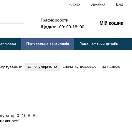
Рус
Укр
Бажання
Вхід
Графік роботи:
Мій кошик
Щодня:
09: 00-18: 00
теплювач
Покрівельна вентиляція
Ландшафтний дизайн
за популярністю
спочатку дешевше
за назвою
Сортування: