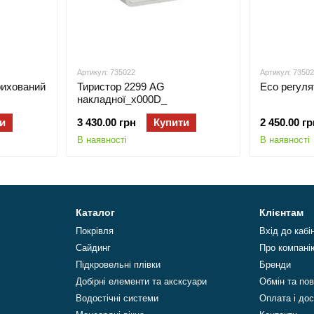
Артикул: 735022
Артикул: 7350
рихований
Тиристор 2299 AG
Есо регуля
накладної_x000D_
и
3 430.00 грн
Купити
2 450.00 гр
В наявності
В наявності
Каталог
Клієнтам
Покрівля
Вхід до кабі
Сайдинг
Про компані
Підкровельні плівки
Бренди
Добірні елементи та аксксуари
Обмін та по
Водостічні системи
Оплата і до