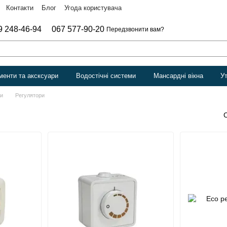
Контакти
Блог
Угода користувача
9 248-46-94
067 577-90-20
Передзвонити вам?
менти та аксксуари
Водостічні системи
Мансардні вікна
У
ри
Регулятори