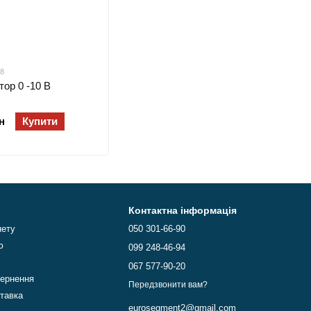
28
тор 0 -10 В
н
Купити
Контактна інформація
нету
050 301-66-90
ю
099 248-46-94
067 577-90-20
вернення
Передзвонити вам?
ставка
eurosegment2@gmail.com