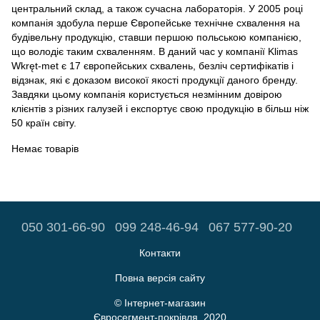
центральний склад, а також сучасна лабораторія. У 2005 році
компанія здобула перше Європейське технічне схвалення на
будівельну продукцію, ставши першою польською компанією,
що володіє таким схваленням. В даний час у компанії Klimas
Wkręt-met є 17 європейських схвалень, безліч сертифікатів і
відзнак, які є доказом високої якості продукції даного бренду.
Завдяки цьому компанія користується незмінним довірою
клієнтів з різних галузей і експортує свою продукцію в більш ніж
50 країн світу.
Немає товарів
050 301-66-90
099 248-46-94
067 577-90-20
Контакти
Повна версія сайту
© Інтернет-магазин
Євросегмент-покрівля, 2020