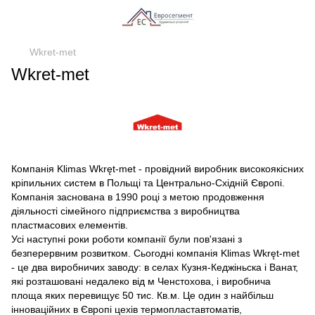
Wkret-met
Wkret-met
Компанія Klimas Wkręt-met - провідний виробник високоякісних
кріпильних систем в Польщі та Центрально-Східній Європі.
Компанія заснована в 1990 році з метою продовження
діяльності сімейного підприємства з виробництва
пластмасових елементів.
Усі наступні роки роботи компанії були пов'язані з
безперервним розвитком. Сьогодні компанія Klimas Wkręt-met
- це два виробничих заводу: в селах Кузня-Кеджіньска і Ванат,
які розташовані недалеко від м Ченстохова, і виробнича
площа яких перевищує 50 тис. Кв.м. Це один з найбільш
інноваційних в Європі цехів термопластавтоматів,